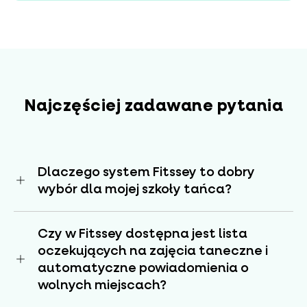
Najczęściej zadawane pytania
Dlaczego system Fitssey to dobry
wybór dla mojej szkoły tańca?
Fitssey jest chętnie wybieranym
Czy w Fitssey dostępna jest lista
rozwiązaniem do rezerwacji i zarządzania w
studiach pilates. Doskonale sprawdza się
oczekujących na zajęcia taneczne i
zarówno przy organizacji zajęć grupowych na
automatyczne powiadomienia o
macie, jak i sesji na reformerach czy
wolnych miejscach?
treningów indywidualnych i konsultacji.