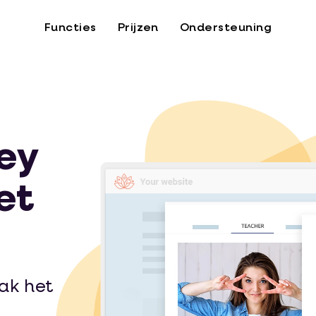
Functies
Prijzen
Ondersteuning
sey
et
lak het