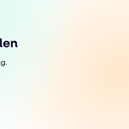
den
g.