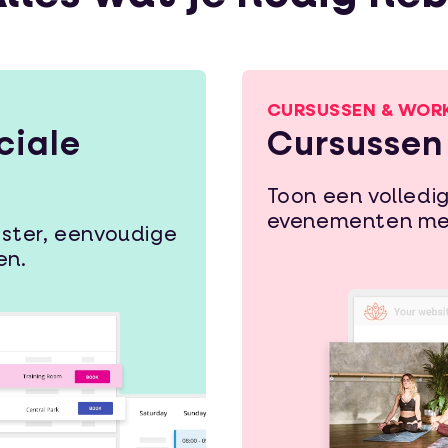
CURSUSSEN & WOR
ciale
Cursussen
Toon een volledi
evenementen met
oster, eenvoudige
en.