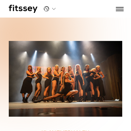
Klantverhalen | Fitssey